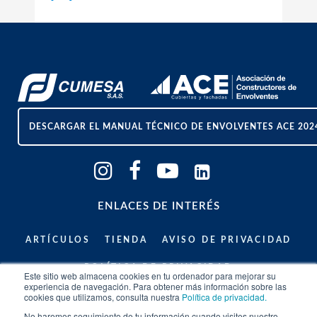
DESCARGAR EL MANUAL TÉCNICO DE ENVOLVENTES ACE 202
ENLACES DE INTERÉS
ARTÍCULOS
TIENDA
AVISO DE PRIVACIDAD
POLÍTICA DE PRIVACIDAD
Este sitio web almacena cookies en tu ordenador para mejorar su
experiencia de navegación. Para obtener más información sobre las
cookies que utilizamos, consulta nuestra
Política de privacidad.
ASESORÍA TÉCNICA ESPECIALIZADA
No haremos seguimiento de tu información cuando visites nuestro